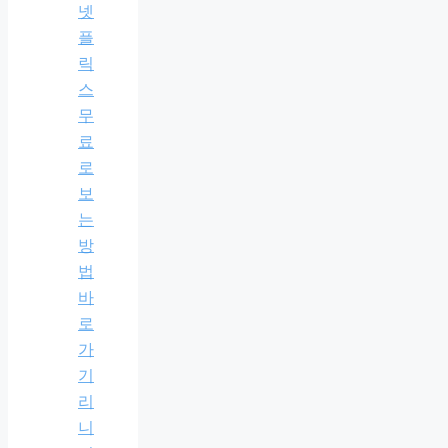
넷
플
릭
스
무
료
로
보
는
방
법
바
로
가
기
리
니