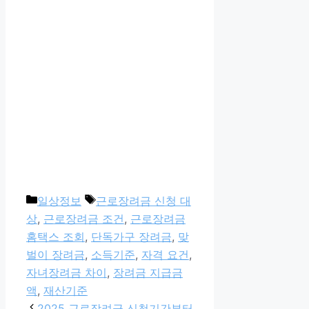
카
태
일상정보
근로장려금 신청 대
테
그
상
,
근로장려금 조건
,
근로장려금
고
홈택스 조회
,
단독가구 장려금
,
맞
리
벌이 장려금
,
소득기준
,
자격 요건
,
자녀장려금 차이
,
장려금 지급금
액
,
재산기준
2025 근로장려금 신청기간부터