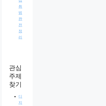
섭
취
법
완
전
정
리
관심
주제
찾기
디
지