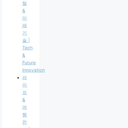
털
&
미
래
기
술 |
Tech
&
Future
Innovation
라
이
프
&
여
행
전