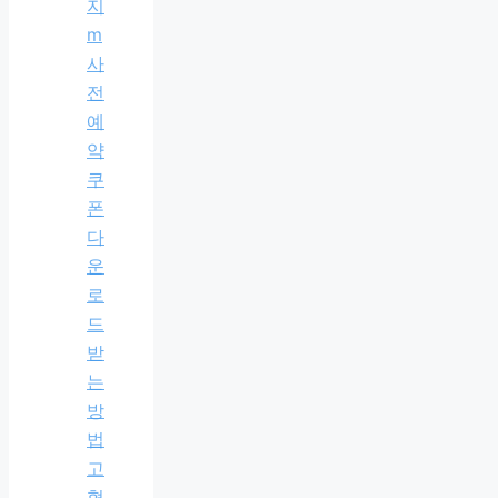
지
m
사
전
예
약
쿠
폰
다
운
로
드
받
는
방
법
고
혈