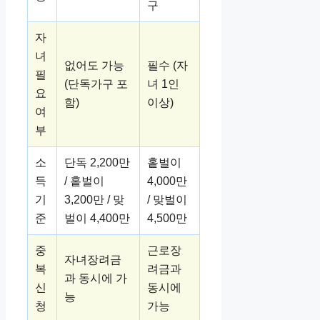
구
자
녀
없어도 가능
필수 (자
필
(단독가구 포
녀 1인
요
함)
이상)
여
부
소
단독 2,200만
홑벌이
득
/ 홑벌이
4,000만
기
3,200만 / 맞
/ 맞벌이
준
벌이 4,400만
4,500만
중
근로장
자녀장려금
복
려금과
과 동시에 가
신
동시에
능
청
가능