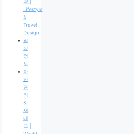
략 |
Lifestyle
&
Travel
Design
일
상
정
보
자
산
관
리
&
재
테
크 |
Wealth