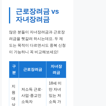
근로장려금 vs
자녀장려금
많은 분들이 자녀장려금과 근로장
려금을 헷갈려 하시는데요. 두 제
도는 목적이 다르면서도 중복 신청
이 가능하니 꼭 비교해보세요!
구
자녀장
근로장려금
분
려금
18세 미
지
저소득 근로·
만 자녀
원
사업·종교인
있는 저
대
소득자
소득 가
상