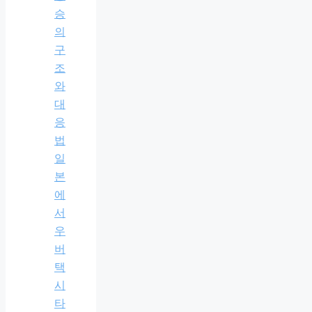
승
의
구
조
와
대
응
법
일
본
에
서
우
버
택
시
타