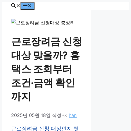
컨
메
뉴
텐
츠
로
건
근로장려금 신청
너
뛰
대상 맞을까? 홈
기
택스 조회부터
조건·금액 확인
까지
2025년 05월 18일
작성자:
han
근로장려금 신청 대상인지 헷