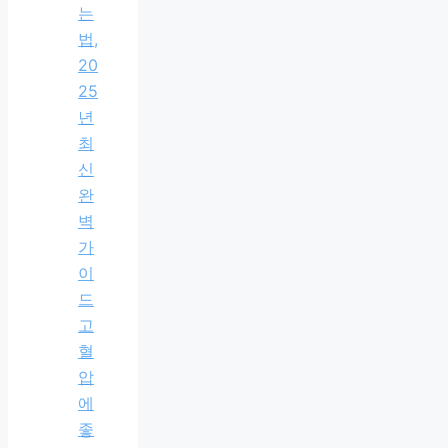
는
법,
20
25
년
최
신
완
벽
가
이
드
고
혈
압
에
좋