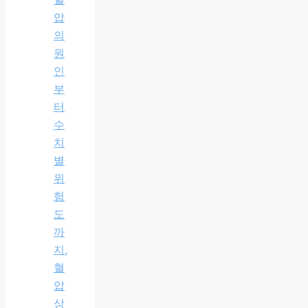
압
의
원
인
부
터
수
치
별
위
험
도
까
지,
혈
압
상