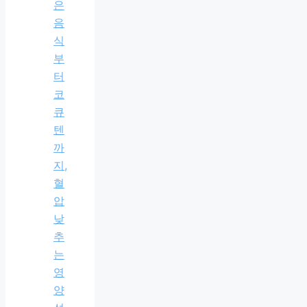
은
음
식
부
터
코
큐
텐
까
지,
혈
압
낮
추
는
영
양