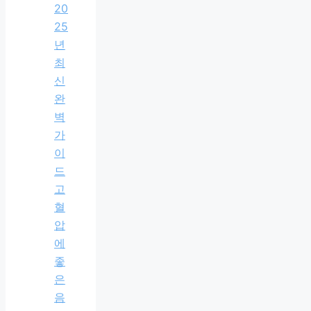
20
25
년
최
신
완
벽
가
이
드
고
혈
압
에
좋
은
음