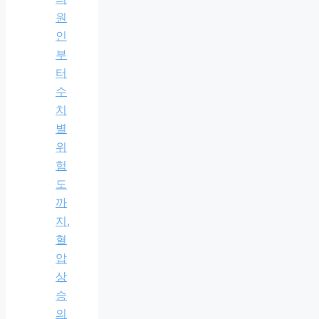
원
인
부
터
수
치
별
위
험
도
까
지,
혈
압
상
승
의