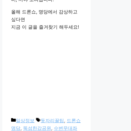
올해 드론쇼, 명당에서 감상하고
싶다면
지금 이 글을 즐겨찾기 해두세요!
카
태
일상정보
돗자리꿀팁
,
드론쇼
테
그
명당
,
뚝섬한강공원
,
수변무대좌