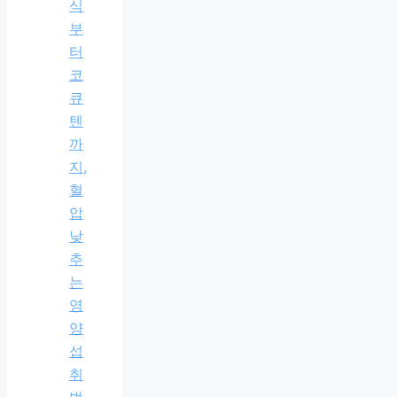
식
부
터
코
큐
텐
까
지,
혈
압
낮
추
는
영
양
섭
취
법