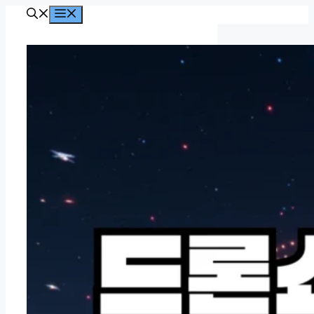
컨
메
뉴
텐
츠
로
건
너
뛰
기