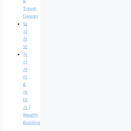
&
Travel
Design
일
상
정
보
자
산
관
리
&
재
테
크 |
Wealth
Building