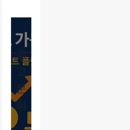
광
고
문
의