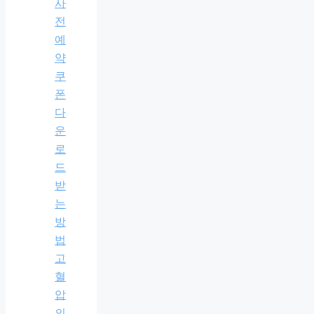
사
전
예
약
쿠
폰
다
운
로
드
받
는
방
법
고
혈
압
의