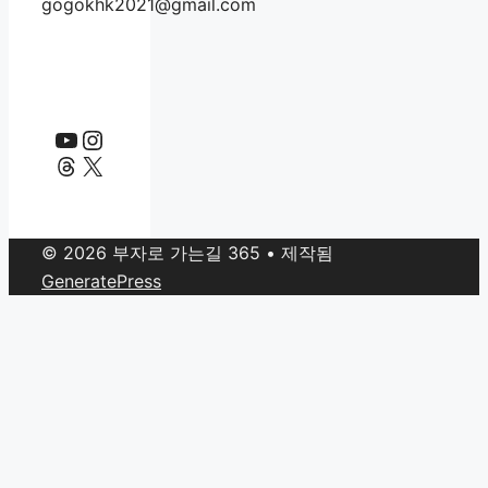
gogokhk2021@gmail.com
YouTube
Instagram
Threads
X
© 2026 부자로 가는길 365
• 제작됨
GeneratePress