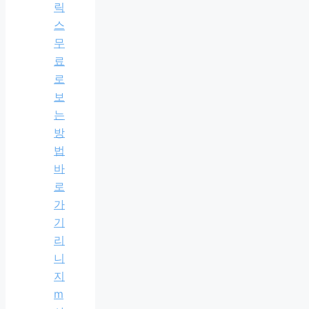
릭
스
무
료
로
보
는
방
법
바
로
가
기
리
니
지
m