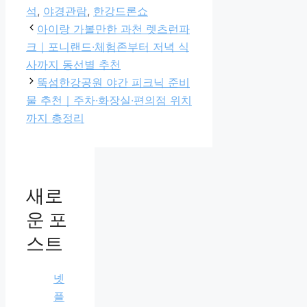
고
석
,
야경관람
,
한강드론쇼
리
아이랑 가볼만한 과천 렛츠런파
크｜포니랜드·체험존부터 저녁 식
사까지 동선별 추천
뚝섬한강공원 야간 피크닉 준비
물 추천｜주차·화장실·편의점 위치
까지 총정리
새로
운 포
스트
넷
플