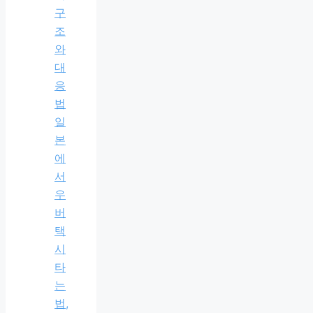
구
조
와
대
응
법
일
본
에
서
우
버
택
시
타
는
법,