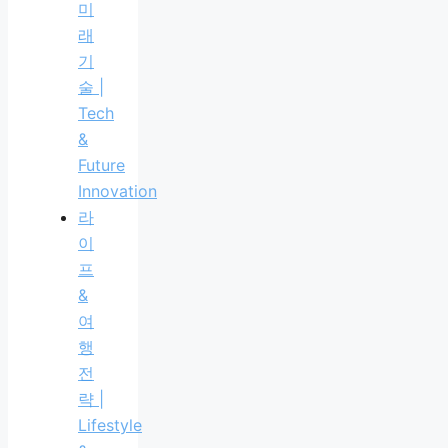
미
래
기
술 |
Tech
&
Future
Innovation
라
이
프
&
여
행
전
략 |
Lifestyle