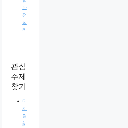
완
전
정
리
관심
주제
찾기
디
지
털
&