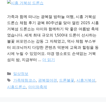
가족과 함께 떠나는 광복절 밤하늘 여행, 시흥 거북섬
드론쇼 체험 후기 광복 80주년을 맞아 열린 2025 시흥
거북섬 드론쇼는 아이와 함께하기 딱 좋은 여름밤 축제
였습니다. 세계 최대 규모의 1,500대 드론이 선사하는
불꽃 퍼포먼스는 감동 그 자체였고, 역사 체험 부스부
터 피크닉까지 다양한 콘텐츠 덕분에 교육과 힐링을 동
시에 누릴 수 있었어요. 야경 명소로도 손색없는 거북
섬의 밤, 지금부터 …
더 읽기
카
일상정보
테
태
가족체험코스
,
광복절야경
,
드론불꽃
,
시흥거북섬
,
고
그
시흥드론쇼
,
아이와축제
리