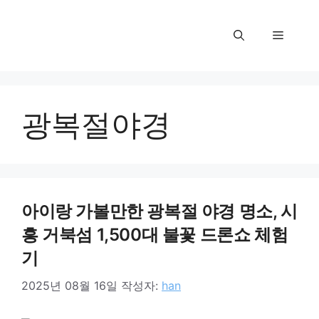
컨
텐
메
츠
로
뉴
건
너
광복절야경
뛰
기
아이랑 가볼만한 광복절 야경 명소, 시
흥 거북섬 1,500대 불꽃 드론쇼 체험
기
2025년 08월 16일
작성자:
han