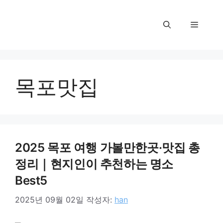
컨
텐
메
츠
로
뉴
건
너
목포맛집
뛰
기
2025 목포 여행 가볼만한곳·맛집 총
정리｜현지인이 추천하는 명소
Best5
2025년 09월 02일
작성자:
han