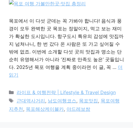
목포에서 이 다섯 군데는 꼭 가봐야 합니다! 음식과 풍
경이 모두 완벽한 곳 목포는 정말이지, 먹고 보는 재미
가 확실한 도시입니다. 항구도시 특유의 감성에 맛집까
지 넘쳐나니, 한 번 갔다 온 사람은 또 가고 싶어질 수
밖에 없죠. 이번에 소개할 다섯 곳의 맛집과 명소는 단
순히 유명해서가 아니라 ‘진짜로 만족도 높은’ 곳들입니
다. 2025년 목포 여행을 계획 중이라면 이 글, 꼭 …
더
읽기
카
라이프 & 여행전략 | Lifestyle & Travel Design
테
태
근대역사거리
,
남도여행코스
,
목포맛집
,
목포여행
고
그
지추천
,
목포해상케이블카
,
야드레보쌈
리