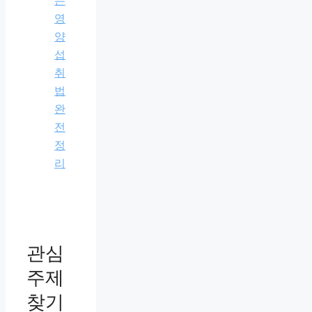
는
영
양
섭
취
법
완
전
정
리
관심
주제
찾기