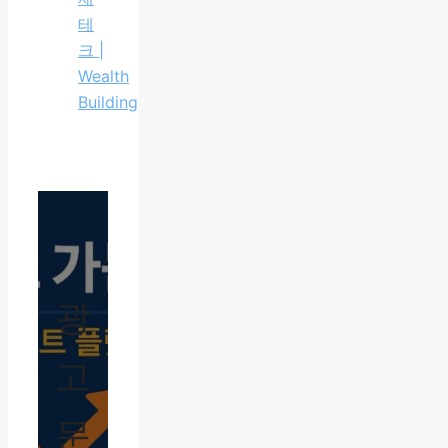
테
크 |
Wealth
Building
광
고
문