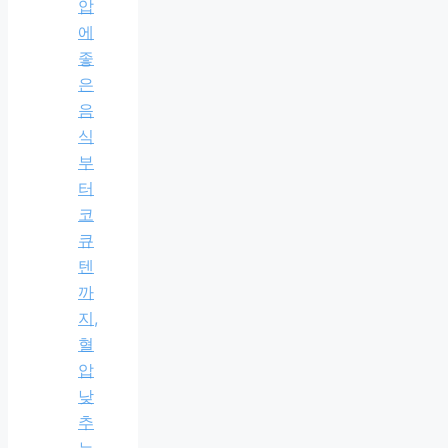
압
에
좋
은
음
식
부
터
코
큐
텐
까
지,
혈
압
낮
추