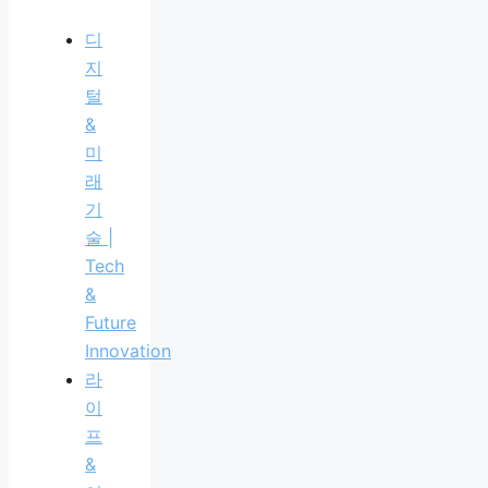
디
지
털
&
미
래
기
술 |
Tech
&
Future
Innovation
라
이
프
&