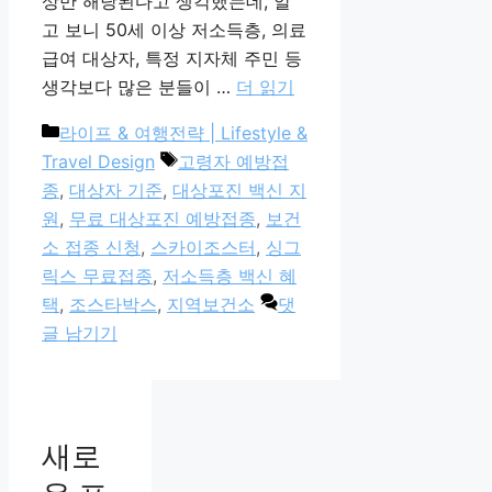
상만 해당된다고 생각했는데, 알
고 보니 50세 이상 저소득층, 의료
급여 대상자, 특정 지자체 주민 등
생각보다 많은 분들이 …
더 읽기
카
라이프 & 여행전략 | Lifestyle &
테
태
Travel Design
고령자 예방접
고
그
종
,
대상자 기준
,
대상포진 백신 지
리
원
,
무료 대상포진 예방접종
,
보건
소 접종 신청
,
스카이조스터
,
싱그
릭스 무료접종
,
저소득층 백신 혜
택
,
조스타박스
,
지역보건소
댓
글 남기기
새로