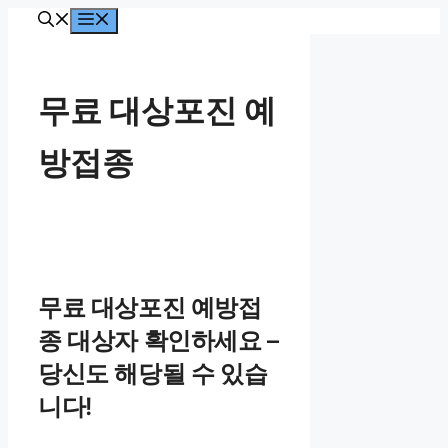
컨
메
뉴
텐
츠
로
무료 대상포진 예
건
너
방접종
뛰
기
무료 대상포진 예방접
종 대상자 확인하세요 –
당신도 해당될 수 있습
니다!