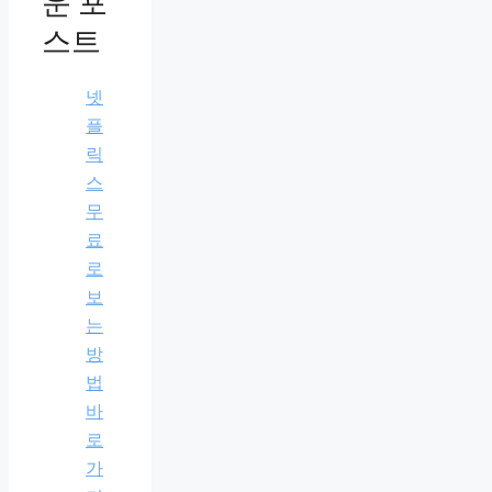
운 포
스트
넷
플
릭
스
무
료
로
보
는
방
법
바
로
가