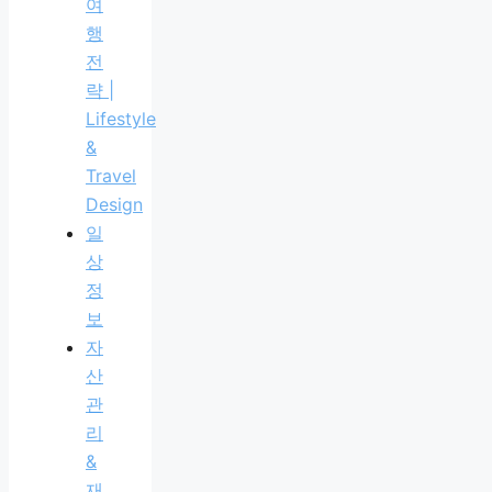
여
행
전
략 |
Lifestyle
&
Travel
Design
일
상
정
보
자
산
관
리
&
재