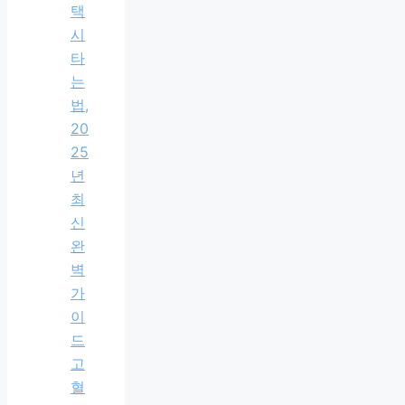
택
시
타
는
법,
20
25
년
최
신
완
벽
가
이
드
고
혈