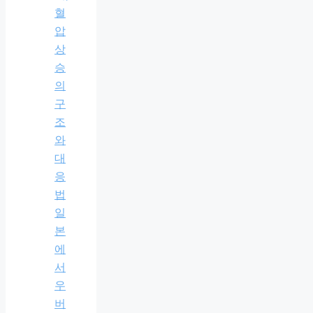
혈
압
상
승
의
구
조
와
대
응
법
일
본
에
서
우
버