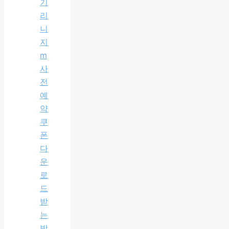
기
리
니
지
m
사
전
예
약
쿠
폰
다
운
로
드
받
는
방