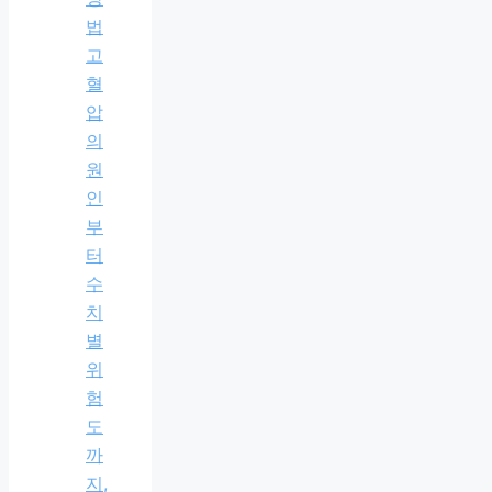
법
고
혈
압
의
원
인
부
터
수
치
별
위
험
도
까
지,