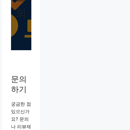
의
문의
하기
궁금한 점
있으신가
요? 문의
나 리뷰제