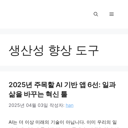
컨
텐
메
츠
로
뉴
건
너
생산성 향상 도구
뛰
기
2025년 주목할 AI 기반 앱 6선: 일과
삶을 바꾸는 혁신 툴
2025년 04월 03일
작성자:
han
AI는 더 이상 미래의 기술이 아닙니다. 이미 우리의 일