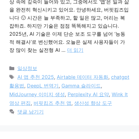
상 속에 깊숙이 들어와 있고, 그중에서도 ‘앱’은 일과 삶
을 완전히 혁신시키고 있어요. 안녕하세요, 버핏킴즈입
니다 🙂 시간은 늘 부족하고, 할 일은 많고, 머리는 복
잡하죠. 하지만 기술은 점점 똑똑해지고 있습니다.
2025년, AI 기술은 이제 단순 보조 도구를 넘어 ‘능동
적 해결사’로 변신했어요. 오늘은 실제 사용자들이 가
장 많이 찾는 실전형 AI …
더 읽기
카
일상정보
테
태
AI 앱 추천 2025
,
Airtable 데이터 자동화
,
chatgpt
고
그
활용법
,
DeepL 번역기
,
Gamma 슬라이드
,
리
MidJourney 이미지 생성
,
Perplexity AI 요약
,
Wink It
영상 편집
,
버핏킴즈 추천 앱
,
생산성 향상 도구
댓글 남기기