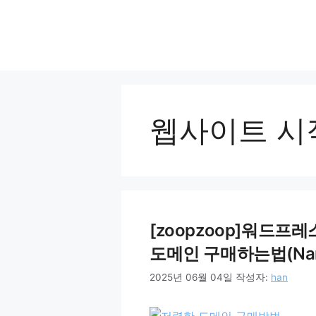
컨
텐
츠
로
건
너
뛰
웹사이트 시
기
[zoopzoop]워드프레
도메인 구매하는법(Nam
2025년 06월 04일
작성자:
han