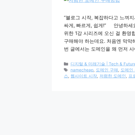
“블로그 시작, 복잡하다고 느껴지
싸게, 빠르게, 쉽게!” 안녕하
위한 1강 시리즈에 오신 걸 환영
구매해야 하는데요. 처음엔 막막해
번 글에서는 도메인을 왜 먼저 사
카
디지털 & 미래기술 | Tech & Future 
테
태
namecheap
,
도메인 구매
,
도메인
고
그
스
,
웹사이트 시작
,
저렴한 도메인
,
프
리