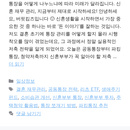
통장을 어떻게 나누느냐에 따라 미래가 달라집니다. 신
혼 재무 관리, 지금부터 제대로 시작하세요! 안녕하세
요, 버핏킴즈입니다 🙂 신혼생활을 시작하면서 가장 중
요한 것 중 하나는 바로 ‘돈 이야기’를 잘하는 것입니다.
저도 결혼 초기에 통장 관리를 어떻게 할지 몰라 시행
착오를 많이 겪었는데요, 그 과정에서 정말 실용적인
저축 전략을 알게 되었어요. 오늘은 공동통장부터 파킹
통장, 청약저축까지 신혼부부가 꼭 알아야 할 저축 …
더 읽기
카
일상정보
테
태
결혼 재무관리
,
공동통장 전략
,
리츠 ETF
,
생애주기
고
그
펀드
,
소비습관 개선
,
신혼부부 통장
,
신혼부부 투자
,
주
리
택청약 활용법
,
통장 쪼개기 방법
,
파킹통장 추천
댓글 남기기