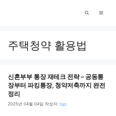
컨
텐
메
츠
로
뉴
건
너
주택청약 활용법
뛰
기
신혼부부 통장 재테크 전략 – 공동통
장부터 파킹통장, 청약저축까지 완전
정리
2025년 04월 04일
작성자:
han