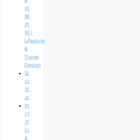
여
행
전
략 |
Lifestyle
&
Travel
Design
일
상
정
보
자
산
관
리
&