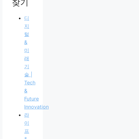
찾기
디
지
털
&
미
래
기
술 |
Tech
&
Future
Innovation
라
이
프
&