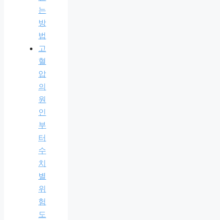
는
방
법
고
혈
압
의
원
인
부
터
수
치
별
위
험
도