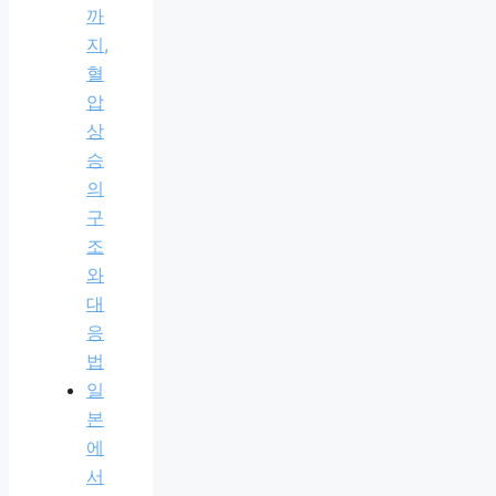
까
지,
혈
압
상
승
의
구
조
와
대
응
법
일
본
에
서