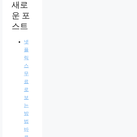
새로
운 포
스트
넷
플
릭
스
무
료
로
보
는
방
법
바