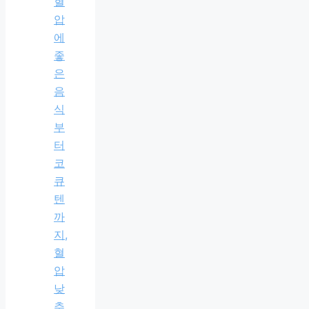
혈
압
에
좋
은
음
식
부
터
코
큐
텐
까
지,
혈
압
낮
추