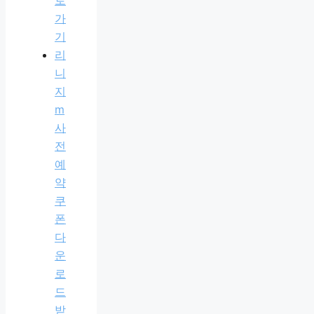
로
가
기
리
니
지
m
사
전
예
약
쿠
폰
다
운
로
드
받