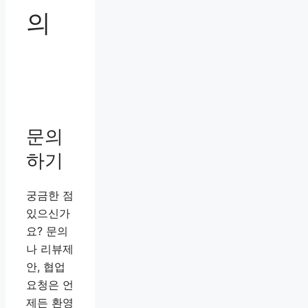
의
문의
하기
궁금한 점
있으신가
요? 문의
나 리뷰제
안, 협업
요청은 언
제든 환영