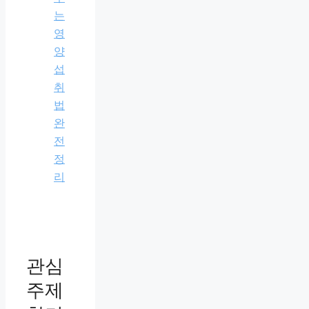
는
영
양
섭
취
법
완
전
정
리
관심
주제