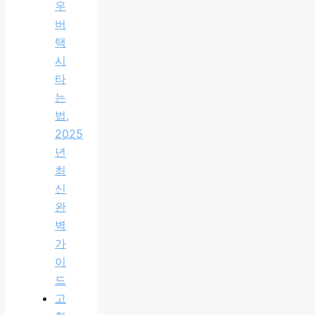
우
버
택
시
타
는
법,
2025
년
최
신
완
벽
가
이
드
고