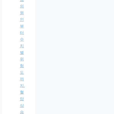
의
원
인
부
터
수
치
별
위
험
도
까
지,
혈
압
상
승