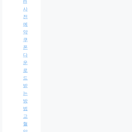
m
사
전
예
약
쿠
폰
다
운
로
드
받
는
방
법
고
혈
압