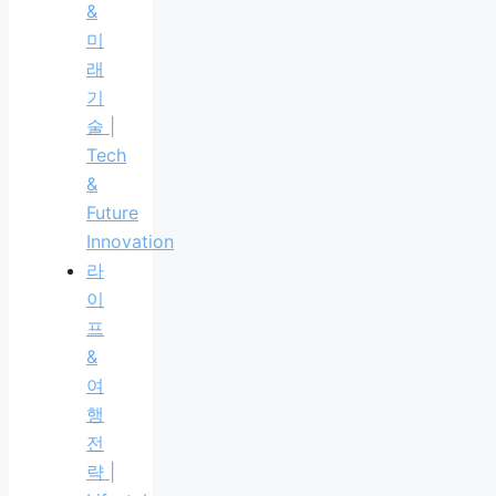
&
미
래
기
술 |
Tech
&
Future
Innovation
라
이
프
&
여
행
전
략 |