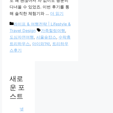
도 꽤 괜찮아서 차 없이도 충분히
다녀올 수 있었죠. 이번 후기를 통
해 솔직한 체험기와 …
더 읽기
카
라이프 & 여행전략 | Lifestyle &
테
태
Travel Design
가족힐링여행
,
고
그
도심자연여행
,
서울숲캉스
,
수락휴
리
트리하우스
,
아이와1박
,
트리하우
스후기
새로
운 포
스트
넷