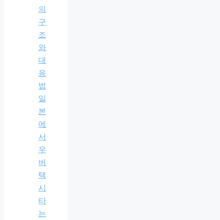
의
구
조
와
대
응
법
일
본
에
서
우
버
택
시
타
는