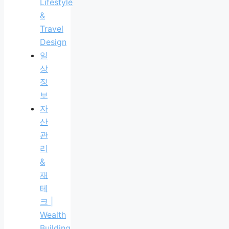
Lifestyle
&
Travel
Design
일
상
정
보
자
산
관
리
&
재
테
크 |
Wealth
Building