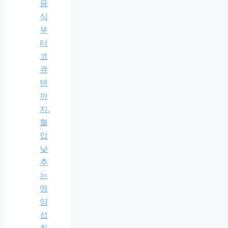
음
식
부
터
코
큐
텐
까
지,
혈
압
낮
추
는
영
양
섭