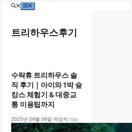
컨
메
뉴
텐
츠
로
트리하우스후기
건
너
뛰
기
수락휴 트리하우스 솔
직 후기｜아이와 1박 숲
캉스 체험기 & 대중교
통 이용팁까지
2025년 09월 06일
작성자:
han