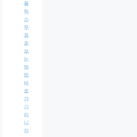
플
릭
스
무
료
로
보
는
방
법
바
로
가
기
리
니
지