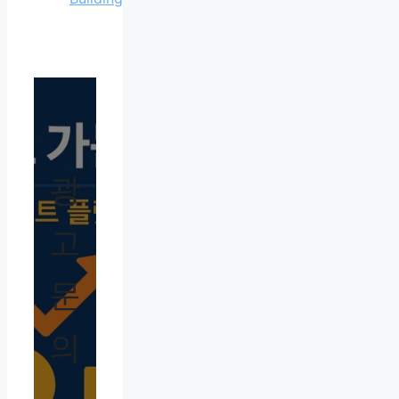
광
고
문
의