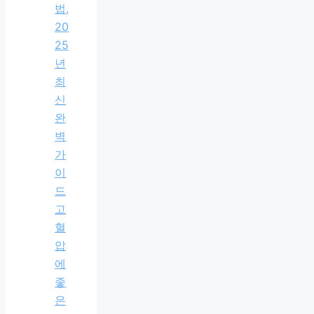
법,
20
25
년
최
신
완
벽
가
이
드
고
혈
압
에
좋
은