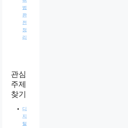
취
법
완
전
정
리
관심
주제
찾기
디
지
털