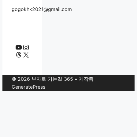
gogokhk2021@gmail.com
YouTube
Instagram
Threads
X
© 2026 부자로 가는길 365
• 제작됨
GeneratePress