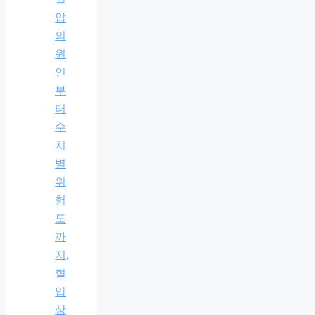
압
의
원
인
부
터
수
치
별
위
험
도
까
지,
혈
압
상