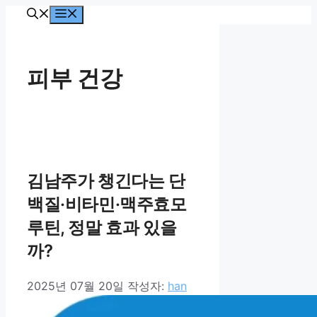
컨
메
뉴
텐
츠
로
피부 건강
건
너
뛰
기
김남주가 챙긴다는 단
백질·비타민·맥주효모
루틴, 정말 효과 있을
까?
2025년 07월 20일
작성자:
han