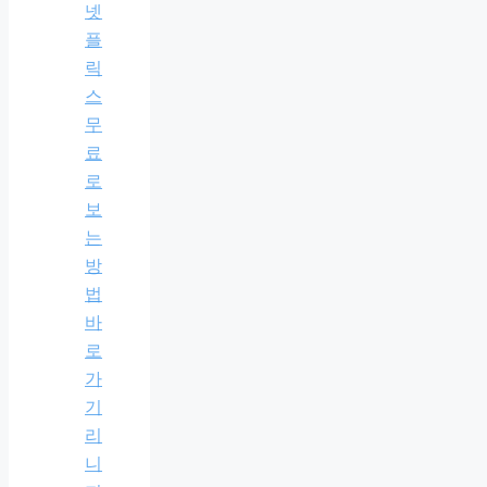
넷
플
릭
스
무
료
로
보
는
방
법
바
로
가
기
리
니