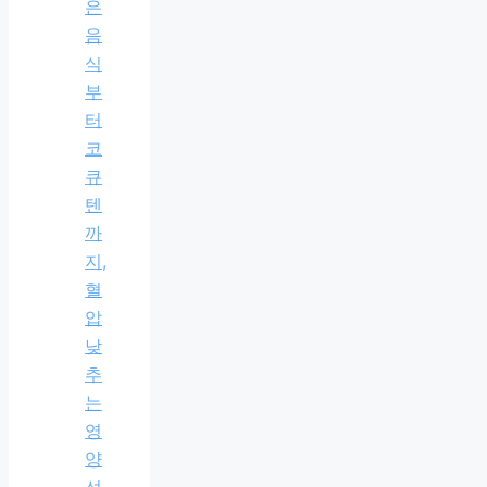
은
음
식
부
터
코
큐
텐
까
지,
혈
압
낮
추
는
영
양