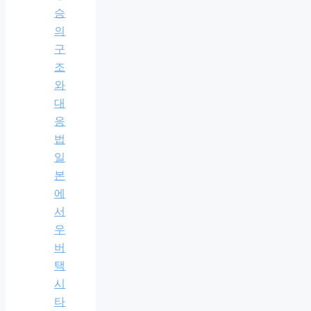
승
의
구
조
와
대
응
법
일
본
에
서
우
버
택
시
타