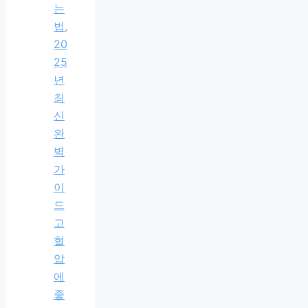
는
법,
20
25
년
최
신
완
벽
가
이
드
고
혈
압
에
좋