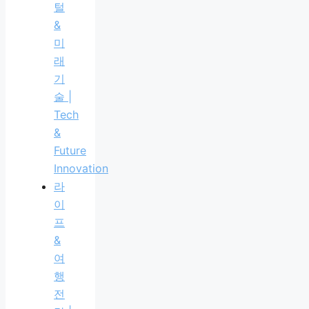
털
&
미
래
기
술 |
Tech
&
Future
Innovation
라
이
프
&
여
행
전