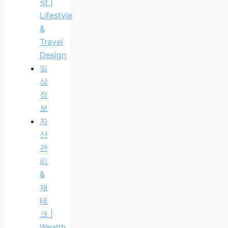
략 |
Lifestyle
&
Travel
Design
일
상
정
보
자
산
관
리
&
재
테
크 |
Wealth