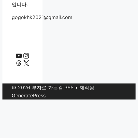
입니다.
gogokhk2021@gmail.com
YouTube
Instagram
Threads
X
© 2026 부자로 가는길 365
• 제작됨
GeneratePress