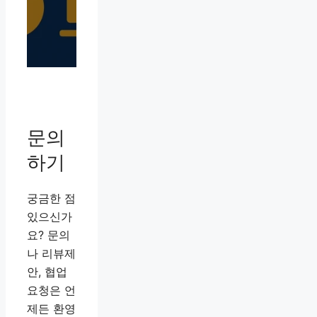
문의
하기
궁금한 점
있으신가
요? 문의
나 리뷰제
안, 협업
요청은 언
제든 환영