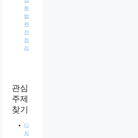
섭
취
법
완
전
정
리
관심
주제
찾기
디
지