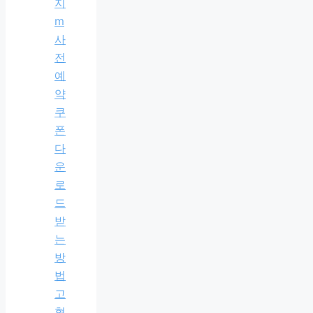
지
m
사
전
예
약
쿠
폰
다
운
로
드
받
는
방
법
고
혈