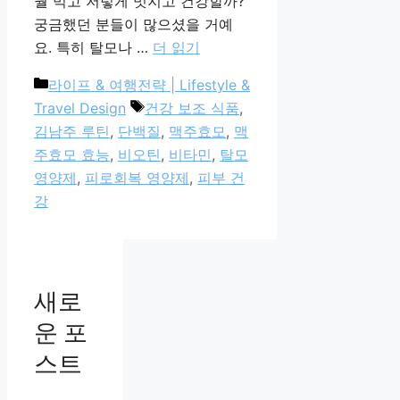
뭘 먹고 저렇게 멋지고 건강할까?’
궁금했던 분들이 많으셨을 거예
요. 특히 탈모나 …
더 읽기
카
라이프 & 여행전략 | Lifestyle &
테
태
Travel Design
건강 보조 식품
,
고
그
김남주 루틴
,
단백질
,
맥주효모
,
맥
리
주효모 효능
,
비오틴
,
비타민
,
탈모
영양제
,
피로회복 영양제
,
피부 건
강
새로
운 포
스트