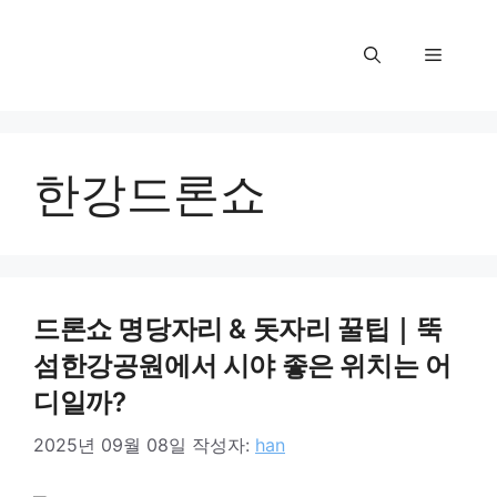
컨
텐
메
츠
로
뉴
건
너
한강드론쇼
뛰
기
드론쇼 명당자리 & 돗자리 꿀팁｜뚝
섬한강공원에서 시야 좋은 위치는 어
디일까?
2025년 09월 08일
작성자:
han