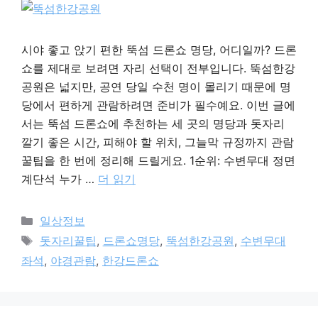
시야 좋고 앉기 편한 뚝섬 드론쇼 명당, 어디일까? 드론
쇼를 제대로 보려면 자리 선택이 전부입니다. 뚝섬한강
공원은 넓지만, 공연 당일 수천 명이 몰리기 때문에 명
당에서 편하게 관람하려면 준비가 필수예요. 이번 글에
서는 뚝섬 드론쇼에 추천하는 세 곳의 명당과 돗자리
깔기 좋은 시간, 피해야 할 위치, 그늘막 규정까지 관람
꿀팁을 한 번에 정리해 드릴게요. 1순위: 수변무대 정면
계단석 누가 …
더 읽기
카
일상정보
테
태
돗자리꿀팁
,
드론쇼명당
,
뚝섬한강공원
,
수변무대
고
그
좌석
,
야경관람
,
한강드론쇼
리