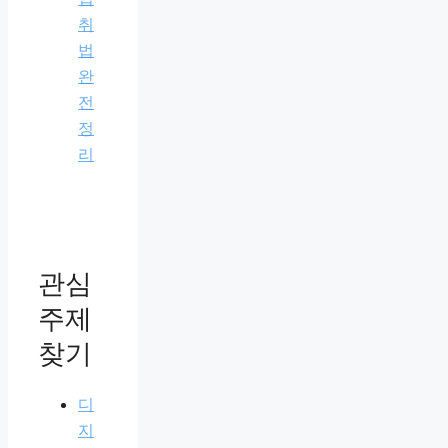
취
법
완
전
정
리
관심
주제
찾기
디
지