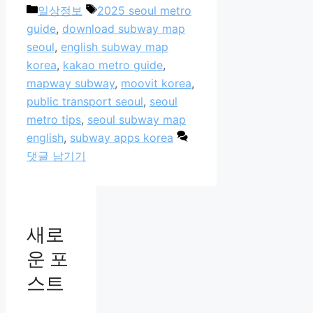
카
태
일상정보
2025 seoul metro
테
그
guide
,
download subway map
고
seoul
,
english subway map
리
korea
,
kakao metro guide
,
mapway subway
,
moovit korea
,
public transport seoul
,
seoul
metro tips
,
seoul subway map
english
,
subway apps korea
댓글 남기기
새로
운 포
스트