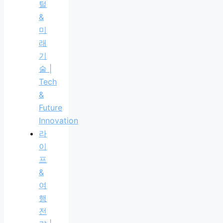
털
&
미
래
기
술 |
Tech
&
Future
Innovation
라
이
프
&
여
행
전