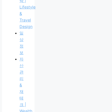
략 |
Lifestyle
&
Travel
Design
일
상
정
보
자
산
관
리
&
재
테
크 |
Wealth