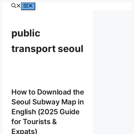
컨
메
뉴
텐
츠
로
public
건
너
transport seoul
뛰
기
How to Download the
Seoul Subway Map in
English (2025 Guide
for Tourists &
Expats)