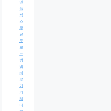
넷
플
릭
스
무
료
로
보
는
방
법
바
로
가
기
리
니