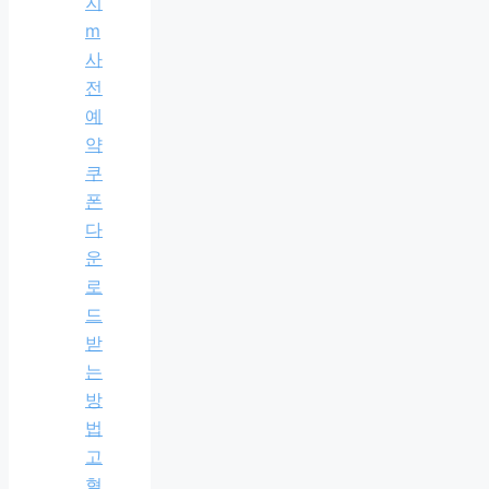
지
m
사
전
예
약
쿠
폰
다
운
로
드
받
는
방
법
고
혈