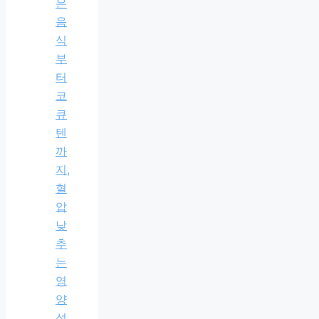
은
음
식
부
터
코
큐
텐
까
지,
혈
압
낮
추
는
영
양
섭