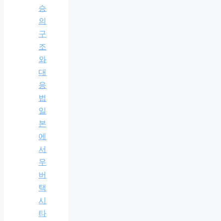
승
의
구
조
와
대
응
법
일
본
에
서
우
버
택
시
타