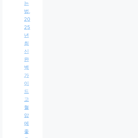
는
법,
20
25
년
최
신
완
벽
가
이
드
고
혈
압
에
좋