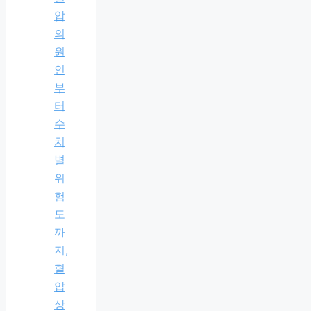
압
의
원
인
부
터
수
치
별
위
험
도
까
지,
혈
압
상